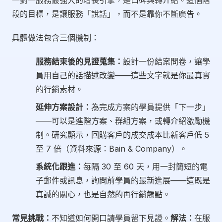
一對一服務最強大的增長引擎，是口碑與轉介紹。這個階
段的目標，是讓服務「說話」，而不是靠你不斷廣告。
具體做法包含三個機制：
服務結束後的見證蒐集：
設計一份結案問卷，讓學
員用自己的話描述改變——這些文字就是你最真實
的行銷素材。
延伸方案設計：
為完成方案的學員提供「下一步」
——可以是進階方案、群組方案，或轉介紹激勵機
制。研究顯示，回購客戶的成交成本比新客戶低 5
至 7 倍（資料來源：Bain & Company）。
系統化跟進：
每隔 30 至 60 天，用一封簡短的電
子郵件或訊息，詢問前學員的最新進展——這既是
真誠的關心，也是自然的再行銷觸點。
常見挑戰：
不知道如何開口請學員留下見證。
解法：
在服