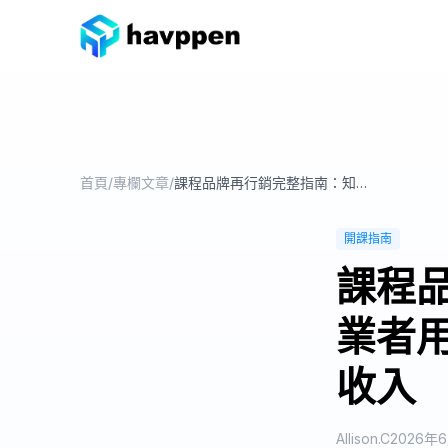
首頁
/
專欄文章
/
課程品牌再行銷完整指南：知識型創業者用 4 步驟喚回舊學員創造第 2 次收入
開課指南
課程
業者用
收入
Allison.C
2026年