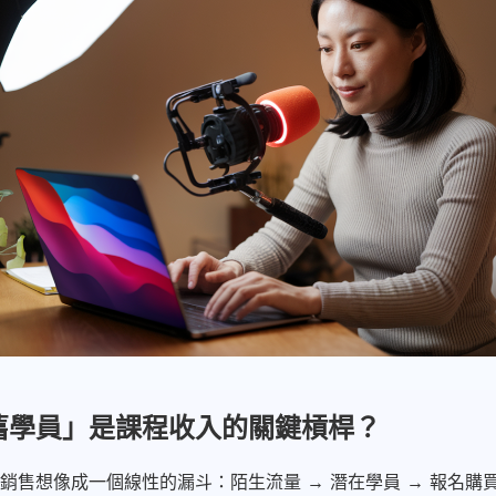
舊學員」是課程收入的關鍵槓桿？
銷售想像成一個線性的漏斗：陌生流量 → 潛在學員 → 報名購