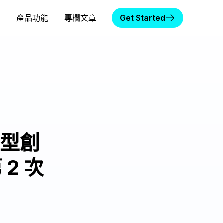
頁
產品功能
專欄文章
Get Started
型創
2 次