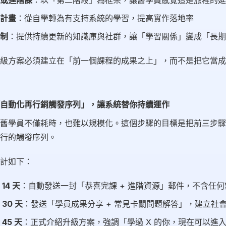
或進階課
：以「第二階段」為框架，讓舊學員感覺這是旅程的延
計畫
：從自學轉為有支持系統的學習，提高實作落地率
制
：提供持續更新的知識庫與社群，讓「學習關係」變成「長期
級方案必須建立在「前一個課程的成果之上」，而不是把它當成
自動化再行銷觸發序列」，讓系統替你持續運作
舊學員不僅耗時，也難以規模化。這個步驟的目標是把前三步驟
行的觸發序列。
計如下：
14 天
：自動發送一封「恭喜完課 + 進階資源」郵件，不含任
30 天
：發送「學員成果分享 + 常見卡關問題解答」，建立社
45 天
：正式介紹升級方案，強調「學過 X 的你，現在可以進