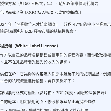
授權方案（如 50 人席次 / 年），避免逐筆議價消耗精力
化封面或企業 LOGO 植入選項，增加採購誘因
2024 年「企業數位人才培育調查」，超過 47% 的中小企業表
這是講師進入 B2B 授權市場的結構性機會。
權（White-Label License）
作方以自己的品牌名稱銷售或使用你的課程內容，而你收取授權
、且不在意品牌曝光優先於收入的講師。
價值在於：它讓你的內容進入你原本觸及不到的受眾圈層，例如
平台的私域流量進行銷售。實作步驟如下：
課程素材格式可輸出（影片檔、PDF 講義、測驗題庫皆備齊）
合約範本，明定使用範圍、修改權限與禁止再授權條款
金 + 銷售分潤」雙軌制定價，確保基本收益有保障