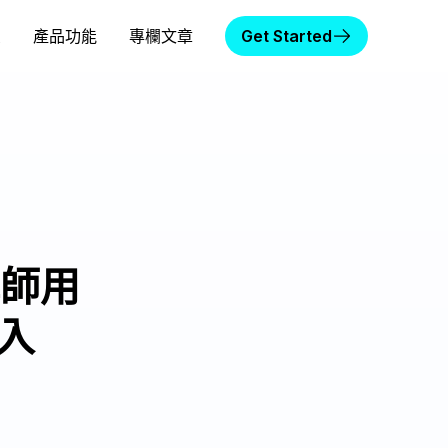
頁
產品功能
專欄文章
Get Started
師用
入