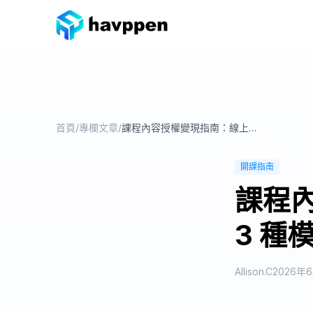
首頁
/
專欄文章
/
課程內容授權變現指南：線上講師用 3 種模式打造知識資產的複利收入
開課指南
課程
3 種
Allison.C
2026年