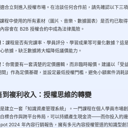
適合立刻進入授權市場。在洽談任何合作前，請先確認以下三項
課程中使用的所有素材（圖片、音樂、數據圖表）是否均已取得
內容會在 B2B 授權合約中成為法律風險。
據：
課程是否有完課率、學員評分、學習成果等可量化數據？這
心依據，缺乏數據將大幅降低議價能力。
架：
你需要有一套清楚的定價邏輯，而非臨時報價。建議以「受益人
權期間」作為定價基礎，並設定最低授權門檻，避免小額案件消耗
售到複利收入：授權思維的轉變
是建立一套「知識資產管理系統」。一門課程在個人學員市場創
白標合作與跨平台佈局，可以持續產生現金流——而你投入的邊
Spot 2024 年內容行銷報告，擁有多元內容授權管道的知識型