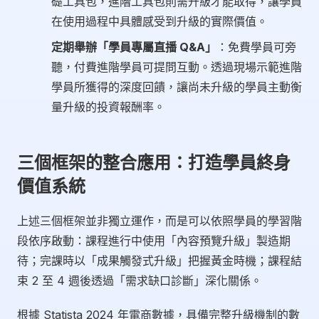
礎工具包，進階工具包則需升級才能取得，讓學員
在使用過程中具體感受到升級的實際價值。
定期舉辦「學員專屬直播 Q&A」
：免費學員可旁
聽，付費進階學員可提問互動。透過現場示範進階
學員所獲得的深度回饋，讓尚未升級的學員主動衡
量升級的投資報酬率。
三個框架的整合應用：打造學員終身
價值系統
上述三個框架並非獨立運作，而是可以依照學員的學習階
段依序啟動：課程進行中使用「內容預覽升級」製造期
待；完課時以「成果觸發式升級」把握黃金時機；課程結
束 2 至 4 週後透過「需求缺口診斷」深化關係。
根據 Statista 2024 年電商數據，具備完整升級機制的數